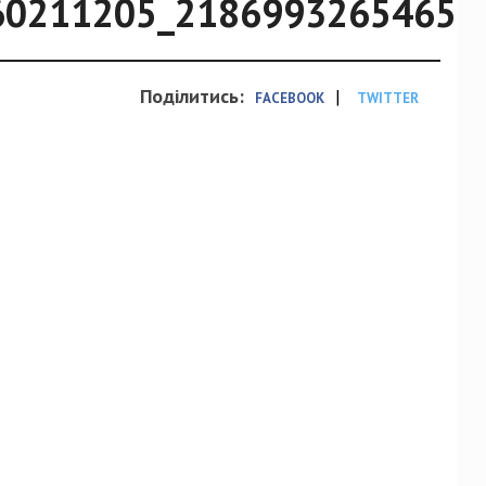
60211205_21869932654658
Поділитись:
|
FACEBOOK
TWITTER