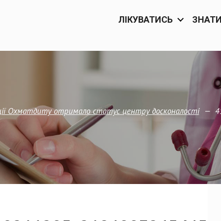
ЛІКУВАТИСЬ
ЗНАТ
—
4
тації Охматдиту отримало статус центру досконалості