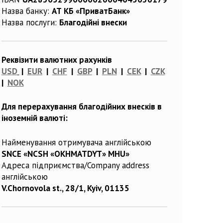
Назва банку:
АТ КБ «ПриватБанк»
Назва послуги:
Благодійні внески
Реквізити валютних рахунків
USD
|
EUR
|
CHF
|
GBP
|
PLN
|
CEK
|
CZK
|
NOK
Для перерахування благодійних внесків в
іноземній валюті:
Найменування отримувача англійською
SNCE «NCSH «OKHMATDYT» MHU»
Адреса підприємства/Company address
англійською
V.Chornovola st., 28/1, Kyiv, 01135