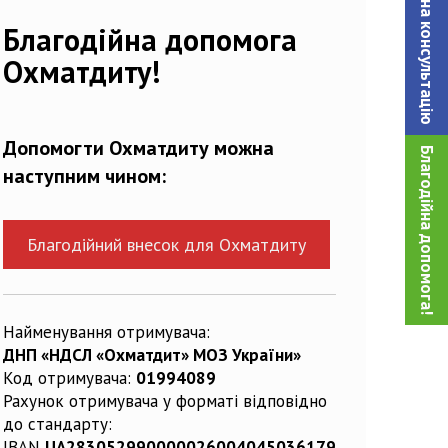
Записатися на консультацiю
72521_n
Благодійна допомога
Охматдиту!
Допомогти Охматдиту можна
Благодійна допомога!
наступним чином:
Благодійний внесок для Охматдиту
Найменування отримувача:
ДНП «НДСЛ «Охматдит» МОЗ України»
Код отримувача:
01994089
Рахунок отримувача у форматі відповідно
до стандарту:
IBAN
UA283052990000026004045036179