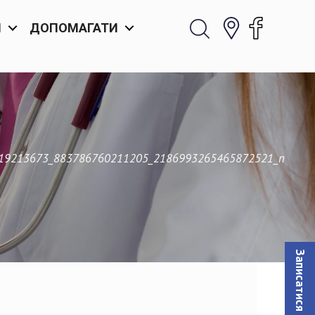
И
ДОПОМАГАТИ
19213673_883786760211205_2186993265465872521_n