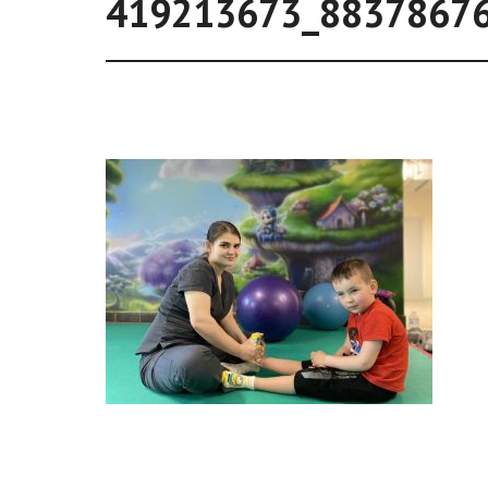
419213673_8837867