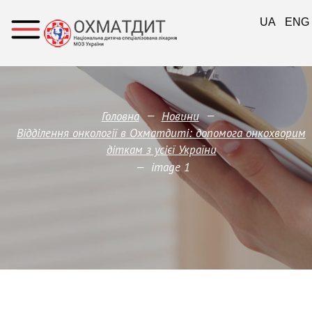
UA
ENG
—
—
Головна
Новини
Відділення онкології в Охматдиті: допомога онкохворим
діткам з усієї України
—
image 1