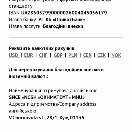
стандарту:
IBAN
UA283052990000026004045036179
Назва банку:
АТ КБ «ПриватБанк»
Назва послуги:
Благодійні внески
Реквізити валютних рахунків
USD
|
EUR
|
CHF
|
GBP
|
PLN
|
CEK
|
CZK
|
NOK
Для перерахування благодійних внесків в
іноземній валюті:
Найменування отримувача англійською
SNCE «NCSH «OKHMATDYT» MHU»
Адреса підприємства/Company address
англійською
V.Chornovola st., 28/1, Kyiv, 01135