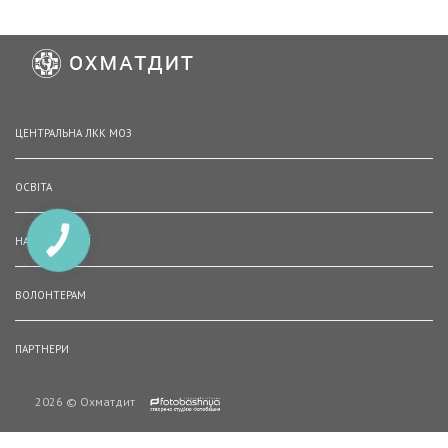
ЦЕНТРАЛЬНА ЛКК МОЗ
ОСВІТА
НАШІ ВАКАНСІЇ
КНОПКА
ЗВ'ЯЗКУ
ВОЛОНТЕРАМ
ПАРТНЕРИ
2026 © Охматдит