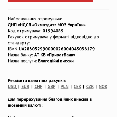
Найменування отримувача:
ДНП «НДСЛ «Охматдит» МОЗ України»
Код отримувача:
01994089
Рахунок отримувача у форматі відповідно до
стандарту:
IBAN
UA283052990000026004045036179
Назва банку:
АТ КБ «ПриватБанк»
Назва послуги:
Благодійні внески
Реквізити валютних рахунків
USD
|
EUR
|
CHF
|
GBP
|
PLN
|
CEK
|
CZK
|
NOK
Для перерахування благодійних внесків в
іноземній валюті: