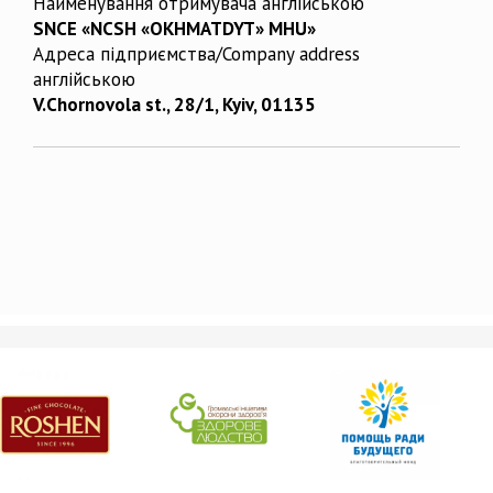
Найменування отримувача англійською
SNCE «NCSH «OKHMATDYT» MHU»
Адреса підприємства/Company address
англійською
V.Chornovola st., 28/1, Kyiv, 01135