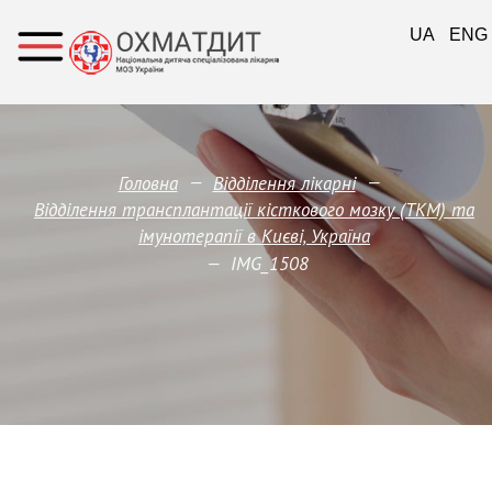
UA
ENG
—
—
Головна
Відділення лікарні
Відділення трансплантації кісткового мозку (ТКМ) та
імунотерапії в Києві, Україна
—
IMG_1508