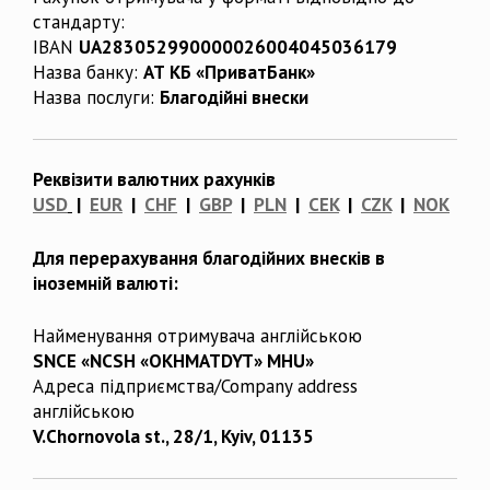
стандарту:
IBAN
UA283052990000026004045036179
Назва банку:
АТ КБ «ПриватБанк»
Назва послуги:
Благодійні внески
Реквізити валютних рахунків
USD
|
EUR
|
CHF
|
GBP
|
PLN
|
CEK
|
CZK
|
NOK
Для перерахування благодійних внесків в
іноземній валюті:
Найменування отримувача англійською
SNCE «NCSH «OKHMATDYT» MHU»
Адреса підприємства/Company address
англійською
V.Chornovola st., 28/1, Kyiv, 01135