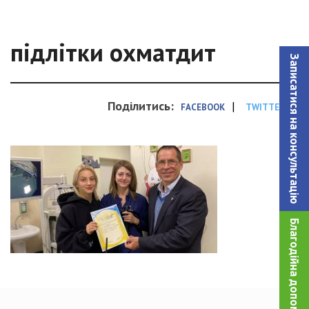
підлітки охматдит
Записатися на консультацiю
Поділитись:
|
FACEBOOK
TWITTER
Благодійна допомога!