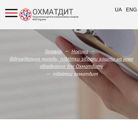
UA
ENG
—
—
Головна
Новини
Відповідальна молодь: підлітки зібрали кошти на нове
обладнання для Охматдиту
—
підлітки охматдит