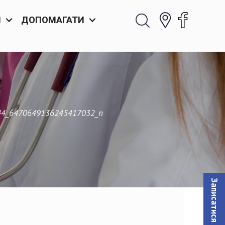
И
ДОПОМАГАТИ
44_6470649136245417032_n