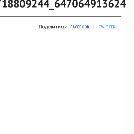
718809244_6470649136245
Поділитись:
|
FACEBOOK
TWITTER