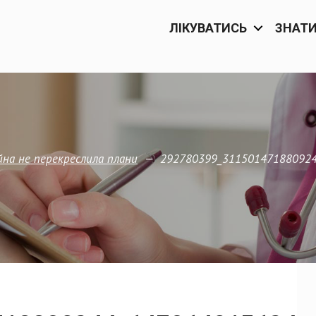
ЛІКУВАТИСЬ
ЗНАТ
—
292780399_31150147188092
йна не перекреслила плани