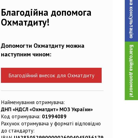
Записатися на консультацiю
417032_n
Благодійна допомога
Охматдиту!
Допомогти Охматдиту можна
Благодійна допомога!
наступним чином:
Благодійний внесок для Охматдиту
Найменування отримувача:
ДНП «НДСЛ «Охматдит» МОЗ України»
Код отримувача:
01994089
Рахунок отримувача у форматі відповідно
до стандарту:
IBAN
UA283052990000026004045036179