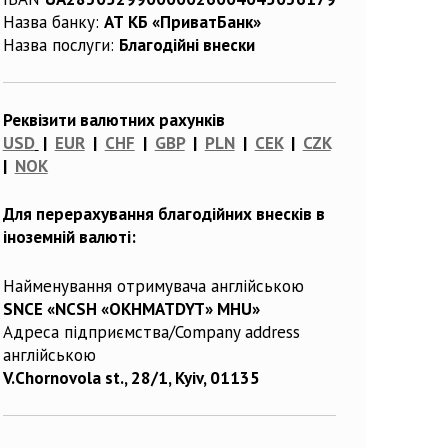
Назва банку:
АТ КБ «ПриватБанк»
Назва послуги:
Благодійні внески
Реквізити валютних рахунків
USD
|
EUR
|
CHF
|
GBP
|
PLN
|
CEK
|
CZK
|
NOK
Для перерахування благодійних внесків в
іноземній валюті:
Найменування отримувача англійською
SNCE «NCSH «OKHMATDYT» MHU»
Адреса підприємства/Company address
англійською
V.Chornovola st., 28/1, Kyiv, 01135