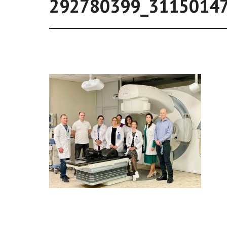
292780399_3115014