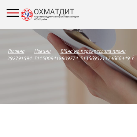
—
—
—
Головна
Новини
Війна не перекреслила плани
292791594_3115009418809774_513669521174666449_n