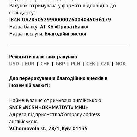
Рахунок отримувача у форматі відповідно до
стандарту:
IBAN
UA283052990000026004045036179
Назва банку:
АТ КБ «ПриватБанк»
Назва послуги:
Благодійні внески
Реквізити валютних рахунків
USD
|
EUR
|
CHF
|
GBP
|
PLN
|
CEK
|
CZK
|
NOK
Для перерахування благодійних внесків в
іноземній валюті:
Найменування отримувача англійською
SNCE «NCSH «OKHMATDYT» MHU»
Адреса підприємства/Company address
англійською
V.Chornovola st., 28/1, Kyiv, 01135