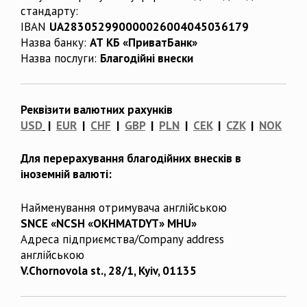
стандарту:
IBAN
UA283052990000026004045036179
Назва банку:
АТ КБ «ПриватБанк»
Назва послуги:
Благодійні внески
Реквізити валютних рахунків
USD
|
EUR
|
CHF
|
GBP
|
PLN
|
CEK
|
CZK
|
NOK
Для перерахування благодійних внесків в
іноземній валюті:
Найменування отримувача англійською
SNCE «NCSH «OKHMATDYT» MHU»
Адреса підприємства/Company address
англійською
V.Chornovola st., 28/1, Kyiv, 01135