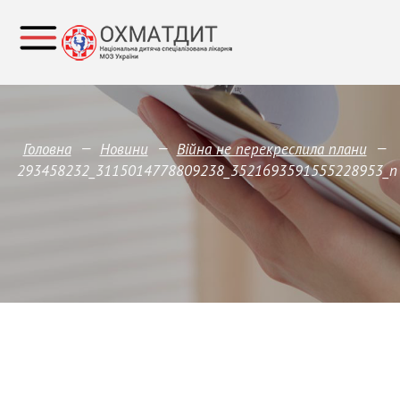
—
—
—
Головна
Новини
Війна не перекреслила плани
293458232_3115014778809238_3521693591555228953_n