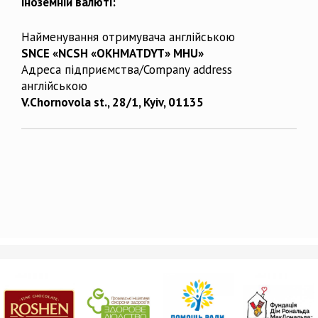
іноземній валюті:
Найменування отримувача англійською
SNCE «NCSH «OKHMATDYT» MHU»
Адреса підприємства/Company address
англійською
V.Chornovola st., 28/1, Kyiv, 01135