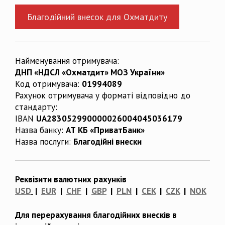
Благодійний внесок для Охматдиту
Найменування отримувача:
ДНП «НДСЛ «Охматдит» МОЗ України»
Код отримувача:
01994089
Рахунок отримувача у форматі відповідно до
стандарту:
IBAN
UA283052990000026004045036179
Назва банку:
АТ КБ «ПриватБанк»
Назва послуги:
Благодійні внески
Реквізити валютних рахунків
USD
|
EUR
|
CHF
|
GBP
|
PLN
|
CEK
|
CZK
|
NOK
Для перерахування благодійних внесків в