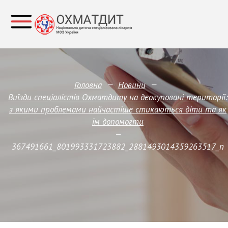
—
—
Головна
Новини
Виїзди спеціалістів Охматдиту на деокуповані території:
з якими проблемами найчастіше стикаються діти та як
їм допомогти
—
367491661_801993331723882_2881493014359263517_n