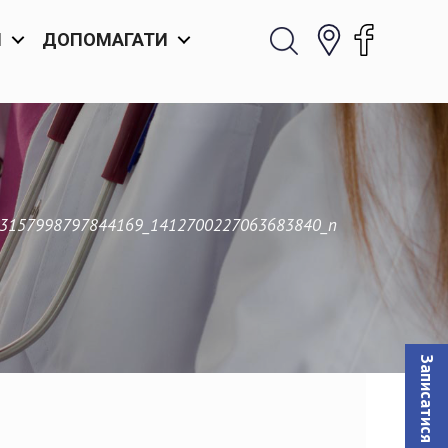
И
ДОПОМАГАТИ
3157998797844169_1412700227063683840_n