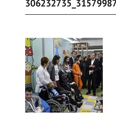
306232735_3157998