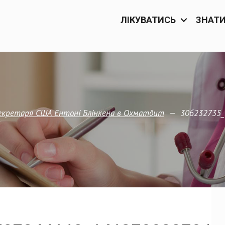
ЛІКУВАТИСЬ
ЗНАТ
—
306232735_
секретаря США Ентоні Блінкена в Охматдит