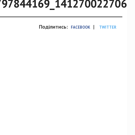
797844169_1412700227063
Поділитись:
|
FACEBOOK
TWITTER