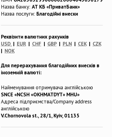
Назва банку:
АТ КБ «ПриватБанк»
Назва послуги:
Благодійні внески
Реквізити валютних рахунків
USD
|
EUR
|
CHF
|
GBP
|
PLN
|
CEK
|
CZK
|
NOK
Для перерахування благодійних внесків в
іноземній валюті:
Найменування отримувача англійською
SNCE «NCSH «OKHMATDYT» MHU»
Адреса підприємства/Company address
англійською
V.Chornovola st., 28/1, Kyiv, 01135