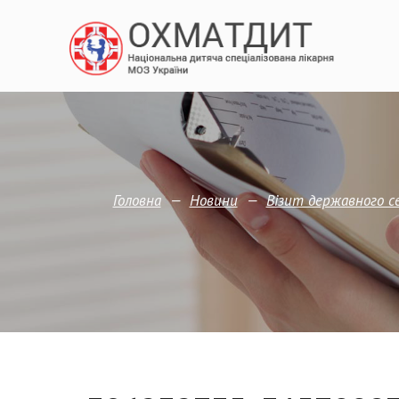
—
—
Головна
Новини
Візит державного 