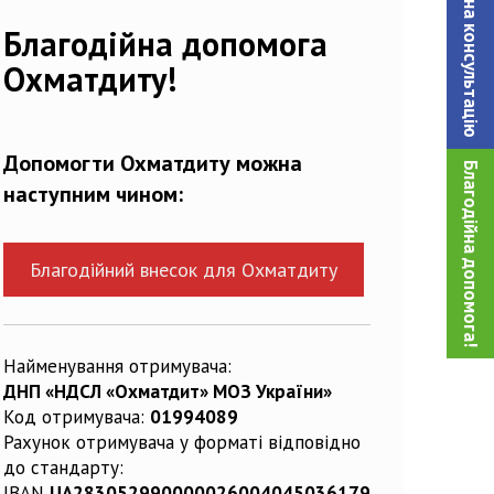
Записатися на консультацiю
683840_n
Благодійна допомога
Охматдиту!
Допомогти Охматдиту можна
Благодійна допомога!
наступним чином:
Благодійний внесок для Охматдиту
Найменування отримувача:
ДНП «НДСЛ «Охматдит» МОЗ України»
Код отримувача:
01994089
Рахунок отримувача у форматі відповідно
до стандарту:
IBAN
UA283052990000026004045036179