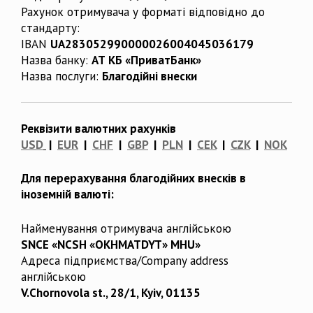
Рахунок отримувача у форматі відповідно до
стандарту:
IBAN
UA283052990000026004045036179
Назва банку:
АТ КБ «ПриватБанк»
Назва послуги:
Благодійні внески
Реквізити валютних рахунків
USD
|
EUR
|
CHF
|
GBP
|
PLN
|
CEK
|
CZK
|
NOK
Для перерахування благодійних внесків в
іноземній валюті:
Найменування отримувача англійською
SNCE «NCSH «OKHMATDYT» MHU»
Адреса підприємства/Company address
англійською
V.Chornovola st., 28/1, Kyiv, 01135