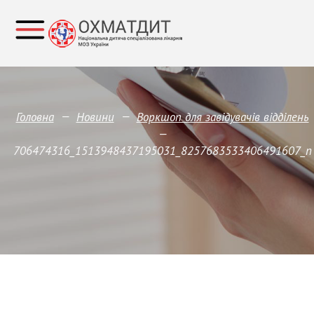
—
—
Головна
Новини
Воркшоп для завідувачів відділень
—
706474316_1513948437195031_8257683533406491607_n