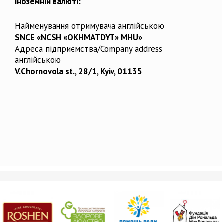
іноземній валюті:
Найменування отримувача англійською
SNCE «NCSH «OKHMATDYT» MHU»
Адреса підприємства/Company address
англійською
V.Chornovola st., 28/1, Kyiv, 01135