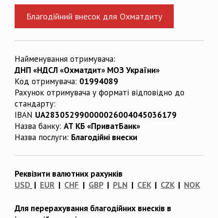
Благодійний внесок для Охматдиту
Найменування отримувача:
ДНП «НДСЛ «Охматдит» МОЗ України»
Код отримувача:
01994089
Рахунок отримувача у форматі відповідно до
стандарту:
IBAN
UA283052990000026004045036179
Назва банку:
АТ КБ «ПриватБанк»
Назва послуги:
Благодійні внески
Реквізити валютних рахунків
USD
|
EUR
|
CHF
|
GBP
|
PLN
|
CEK
|
CZK
|
NOK
Для перерахування благодійних внесків в