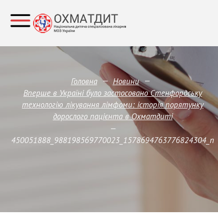
—
—
Головна
Новини
Вперше в Україні було застосовано Стенфордську
технологію лікування лімфоми: історія порятунку
дорослого пацієнта в Охматдиті
—
450051888_988198569770023_1578694763776824304_n