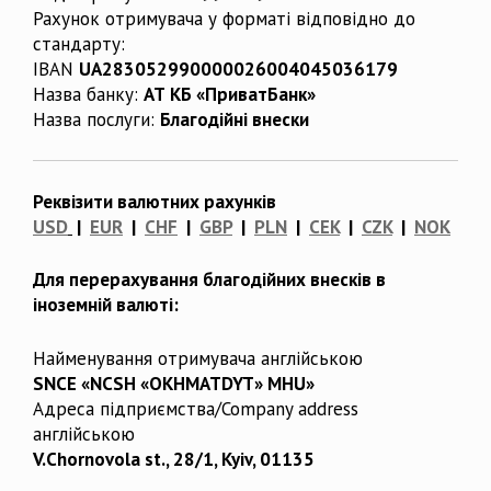
Рахунок отримувача у форматі відповідно до
стандарту:
IBAN
UA283052990000026004045036179
Назва банку:
АТ КБ «ПриватБанк»
Назва послуги:
Благодійні внески
Реквізити валютних рахунків
USD
|
EUR
|
CHF
|
GBP
|
PLN
|
CEK
|
CZK
|
NOK
Для перерахування благодійних внесків в
іноземній валюті:
Найменування отримувача англійською
SNCE «NCSH «OKHMATDYT» MHU»
Адреса підприємства/Company address
англійською
V.Chornovola st., 28/1, Kyiv, 01135