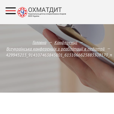
—
—
Головна
Конференції
—
Всеукраїнська конференція з реабілітації в педіатрії
429945215_914107463845801_6151666625885308170_n