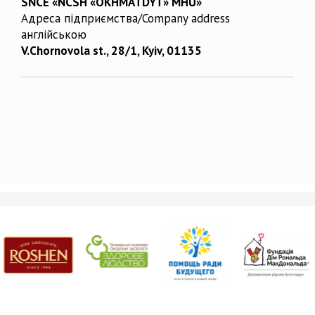
SNCE «NCSH «OKHMATDYT» MHU»
Адреса підприємства/Company address
англійською
V.Chornovola st., 28/1, Kyiv, 01135