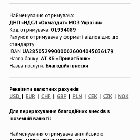
Найменування отримувача:
ДНП «НДСЛ «Охматдит» МОЗ України»
Код отримувача:
01994089
Рахунок отримувача у форматі відповідно до
стандарту:
IBAN
UA283052990000026004045036179
Назва банку:
АТ КБ «ПриватБанк»
Назва послуги:
Благодійні внески
Реквізити валютних рахунків
USD
|
EUR
|
CHF
|
GBP
|
PLN
|
CEK
|
CZK
|
NOK
Для перерахування благодійних внесків в
іноземній валюті:
Найменування отримувача англійською