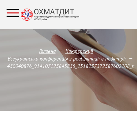
—
—
Головна
Конференції
—
Всеукраїнська конференція з реабілітації в педіатрії
430040876_914107123845835_2518237372387602208_n