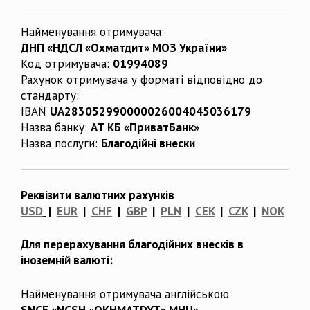
Найменування отримувача:
ДНП «НДСЛ «Охматдит» МОЗ України»
Код отримувача:
01994089
Рахунок отримувача у форматі відповідно до
стандарту:
IBAN
UA283052990000026004045036179
Назва банку:
АТ КБ «ПриватБанк»
Назва послуги:
Благодійні внески
Реквізити валютних рахунків
USD
|
EUR
|
CHF
|
GBP
|
PLN
|
CEK
|
CZK
|
NOK
Для перерахування благодійних внесків в
іноземній валюті:
Найменування отримувача англійською
SNCE «NCSH «OKHMATDYT» MHU»