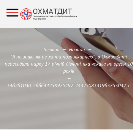
—
—
Головна
Новини
"Я не знаю, як це жити поза лікарнею": в Охматдиті
пересадили нирку 17-річній дівчині, яка чекала на орган 10
років
—
346261030_566644258925492_2432508331963753032_n