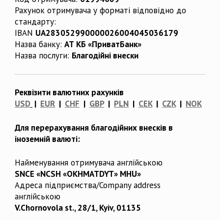
Рахунок отримувача у форматі відповідно до
стандарту:
IBAN
UA283052990000026004045036179
Назва банку:
АТ КБ «ПриватБанк»
Назва послуги:
Благодійні внески
Реквізити валютних рахунків
USD
|
EUR
|
CHF
|
GBP
|
PLN
|
CEK
|
CZK
|
NOK
Для перерахування благодійних внесків в
іноземній валюті:
Найменування отримувача англійською
SNCE «NCSH «OKHMATDYT» MHU»
Адреса підприємства/Company address
англійською
V.Chornovola st., 28/1, Kyiv, 01135