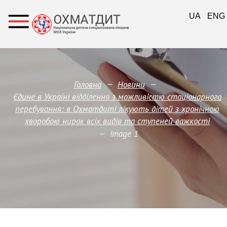
UA
ENG
—
—
Головна
Новини
Єдине в Україні відділення з можливістю стаціонарного
перебування: в Охматдиті лікують дітей з хронічною
хворобою нирок всіх видів та ступеней важкості
—
image 1