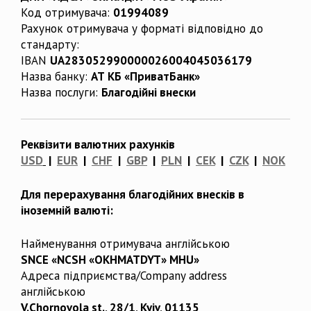
Код отримувача:
01994089
Рахунок отримувача у форматі відповідно до
стандарту:
IBAN
UA283052990000026004045036179
Назва банку:
АТ КБ «ПриватБанк»
Назва послуги:
Благодійні внески
Реквізити валютних рахунків
USD
|
EUR
|
CHF
|
GBP
|
PLN
|
CEK
|
CZK
|
NOK
Для перерахування благодійних внесків в
іноземній валюті:
Найменування отримувача англійською
SNCE «NCSH «OKHMATDYT» MHU»
Адреса підприємства/Company address
англійською
V.Chornovola st., 28/1, Kyiv, 01135