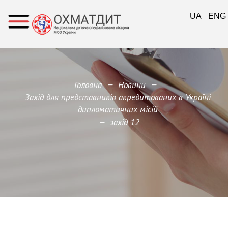
UA
ENG
—
—
Головна
Новини
Захід для представників акредитованих в Україні
дипломатичних місій
—
захід 12