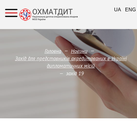
UA
ENG
—
—
Головна
Новини
Захід для представників акредитованих в Україні
дипломатичних місій
—
захід 19