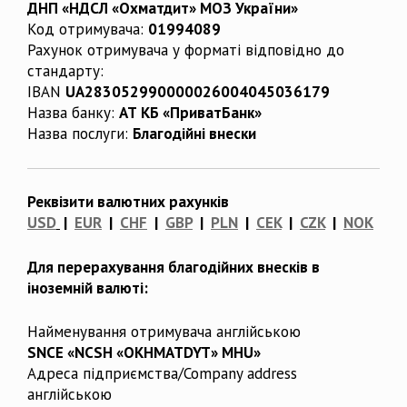
ДНП «НДСЛ «Охматдит» МОЗ України»
Код отримувача:
01994089
Рахунок отримувача у форматі відповідно до
стандарту:
IBAN
UA283052990000026004045036179
Назва банку:
АТ КБ «ПриватБанк»
Назва послуги:
Благодійні внески
Реквізити валютних рахунків
USD
|
EUR
|
CHF
|
GBP
|
PLN
|
CEK
|
CZK
|
NOK
Для перерахування благодійних внесків в
іноземній валюті:
Найменування отримувача англійською
SNCE «NCSH «OKHMATDYT» MHU»
Адреса підприємства/Company address
англійською