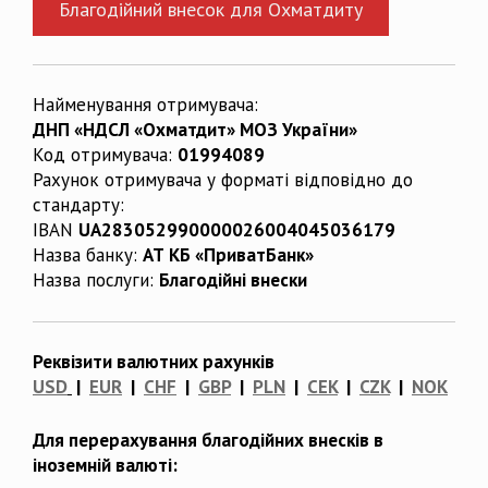
Благодійний внесок для Охматдиту
Найменування отримувача:
ДНП «НДСЛ «Охматдит» МОЗ України»
Код отримувача:
01994089
Рахунок отримувача у форматі відповідно до
стандарту:
IBAN
UA283052990000026004045036179
Назва банку:
АТ КБ «ПриватБанк»
Назва послуги:
Благодійні внески
Реквізити валютних рахунків
USD
|
EUR
|
CHF
|
GBP
|
PLN
|
CEK
|
CZK
|
NOK
Для перерахування благодійних внесків в
іноземній валюті: