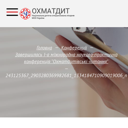
—
—
Головна
Конференції
Завершилась І-а міжнародна науково-практична
конференція "Охматдитівські читання"
—
243125367_2903280369982681_1334184710909019006_n