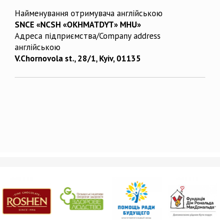
Найменування отримувача англійською
SNCE «NCSH «OKHMATDYT» MHU»
Адреса підприємства/Company address
англійською
V.Chornovola st., 28/1, Kyiv, 01135