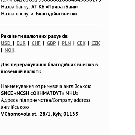
Назва банку:
АТ КБ «ПриватБанк»
Назва послуги:
Благодійні внески
Реквізити валютних рахунків
USD
|
EUR
|
CHF
|
GBP
|
PLN
|
CEK
|
CZK
|
NOK
Для перерахування благодійних внесків в
іноземній валюті:
Найменування отримувача англійською
SNCE «NCSH «OKHMATDYT» MHU»
Адреса підприємства/Company address
англійською
V.Chornovola st., 28/1, Kyiv, 01135