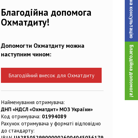
Записатися на консультацiю
030687_n
Благодійна допомога
Охматдиту!
Допомогти Охматдиту можна
Благодійна допомога!
наступним чином:
Благодійний внесок для Охматдиту
Найменування отримувача:
ДНП «НДСЛ «Охматдит» МОЗ України»
Код отримувача:
01994089
Рахунок отримувача у форматі відповідно
до стандарту:
IBAN
UA283052990000026004045036179