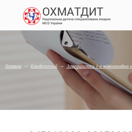
—
—
Головна
Конференції
Завершилась І-а міжнародна 