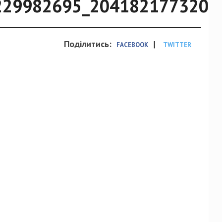
229982695_2041821773207
Поділитись:
|
FACEBOOK
TWITTER