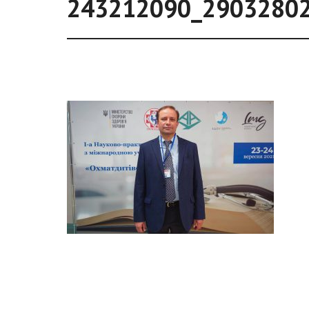
243212090_2903280