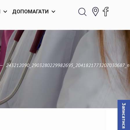
И
ДОПОМАГАТИ
—
243212090_2903280229982695_2041821773207030687_n