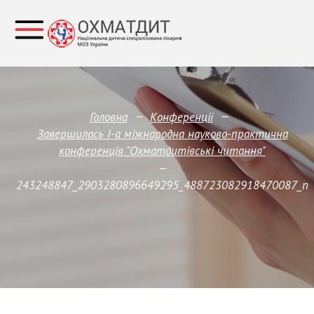
—
—
Головна
Конференції
Завершилась І-а міжнародна науково-практична
конференція "Охматдитівські читання"
—
243248847_2903280896649295_488723082918470087_n