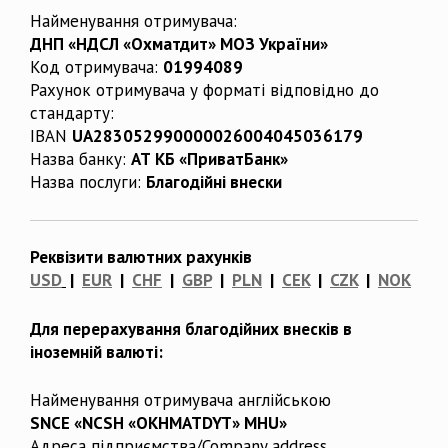
Найменування отримувача:
ДНП «НДСЛ «Охматдит» МОЗ України»
Код отримувача:
01994089
Рахунок отримувача у форматі відповідно до
стандарту:
IBAN
UA283052990000026004045036179
Назва банку:
АТ КБ «ПриватБанк»
Назва послуги:
Благодійні внески
Реквізити валютних рахунків
USD
|
EUR
|
CHF
|
GBP
|
PLN
|
CEK
|
CZK
|
NOK
Для перерахування благодійних внесків в
іноземній валюті:
Найменування отримувача англійською
SNCE «NCSH «OKHMATDYT» MHU»
Адреса підприємства/Company address