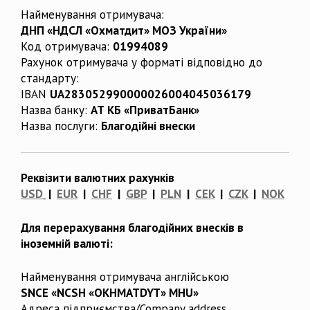
Найменування отримувача:
ДНП «НДСЛ «Охматдит» МОЗ України»
Код отримувача:
01994089
Рахунок отримувача у форматі відповідно до
стандарту:
IBAN
UA283052990000026004045036179
Назва банку:
АТ КБ «ПриватБанк»
Назва послуги:
Благодійні внески
Реквізити валютних рахунків
USD
|
EUR
|
CHF
|
GBP
|
PLN
|
CEK
|
CZK
|
NOK
Для перерахування благодійних внесків в
іноземній валюті:
Найменування отримувача англійською
SNCE «NCSH «OKHMATDYT» MHU»
Адреса підприємства/Company address