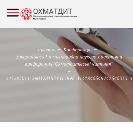
—
—
Головна
Конференції
Завершилась І-а міжнародна науково-практична
конференція "Охматдитівські читання"
—
243285011_2903281553315896_3141846649247646035_n