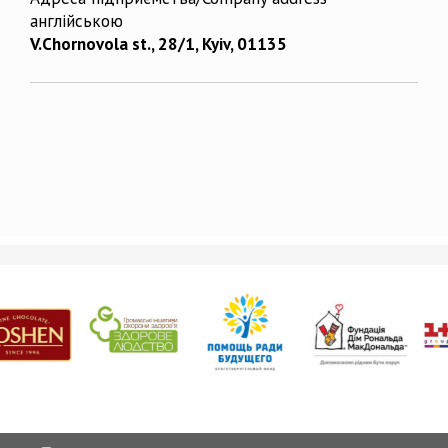
англійською
V.Chornovola st., 28/1, Kyiv, 01135