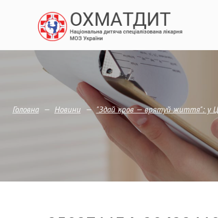
—
—
Головна
Новини
"Здай кров — врятуй життя": у Ц