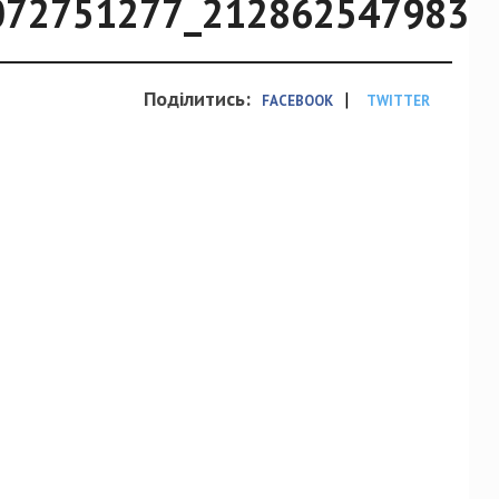
072751277_2128625479838
Поділитись:
|
FACEBOOK
TWITTER