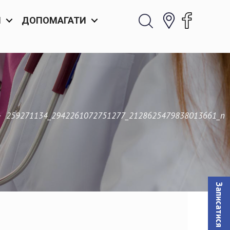
И
ДОПОМАГАТИ
—
259271134_2942261072751277_2128625479838013661_n