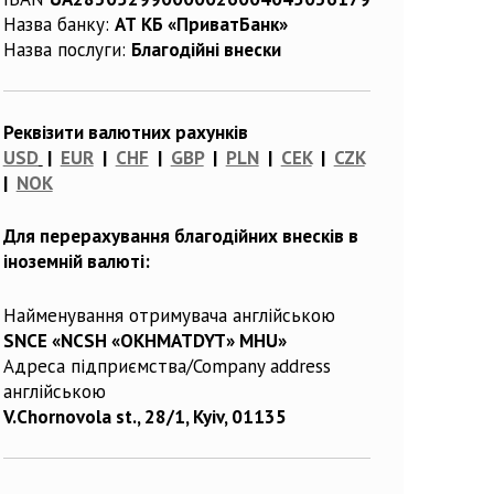
Назва банку:
АТ КБ «ПриватБанк»
Назва послуги:
Благодійні внески
Реквізити валютних рахунків
USD
|
EUR
|
CHF
|
GBP
|
PLN
|
CEK
|
CZK
|
NOK
Для перерахування благодійних внесків в
іноземній валюті:
Найменування отримувача англійською
SNCE «NCSH «OKHMATDYT» MHU»
Адреса підприємства/Company address
англійською
V.Chornovola st., 28/1, Kyiv, 01135