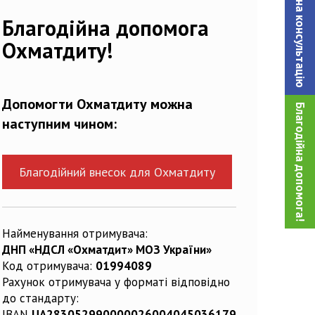
Записатися на консультацiю
013661_n
Благодійна допомога
Охматдиту!
Допомогти Охматдиту можна
Благодійна допомога!
наступним чином:
Благодійний внесок для Охматдиту
Найменування отримувача:
ДНП «НДСЛ «Охматдит» МОЗ України»
Код отримувача:
01994089
Рахунок отримувача у форматі відповідно
до стандарту:
IBAN
UA283052990000026004045036179