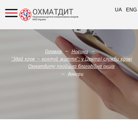
UA
ENG
—
—
Головна
Новини
"Здай кров — врятуй життя": у Центрі служби крові
Охматдиту пройшла благодійна акція
—
донори