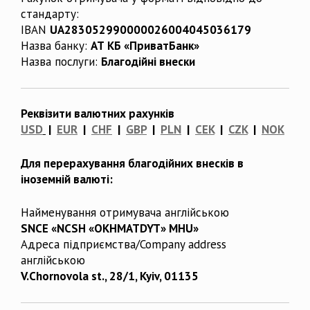
стандарту:
IBAN
UA283052990000026004045036179
Назва банку:
АТ КБ «ПриватБанк»
Назва послуги:
Благодійні внески
Реквізити валютних рахунків
USD
|
EUR
|
CHF
|
GBP
|
PLN
|
CEK
|
CZK
|
NOK
Для перерахування благодійних внесків в
іноземній валюті:
Найменування отримувача англійською
SNCE «NCSH «OKHMATDYT» MHU»
Адреса підприємства/Company address
англійською
V.Chornovola st., 28/1, Kyiv, 01135