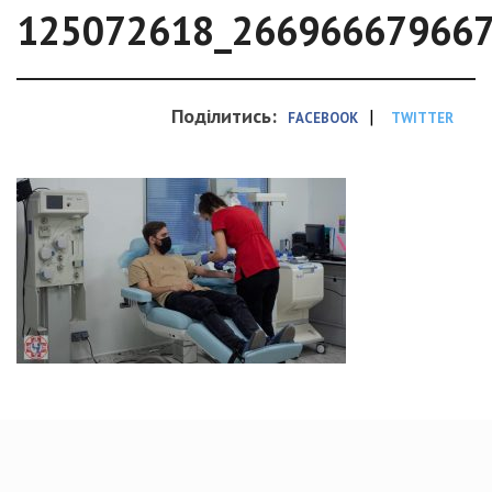
125072618_26696667966
Поділитись:
|
FACEBOOK
TWITTER