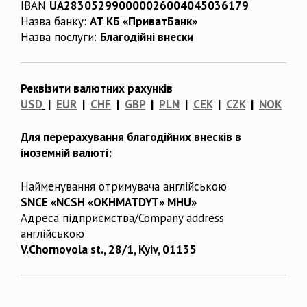
IBAN
UA283052990000026004045036179
Назва банку:
АТ КБ «ПриватБанк»
Назва послуги:
Благодійні внески
Реквізити валютних рахунків
USD
|
EUR
|
CHF
|
GBP
|
PLN
|
CEK
|
CZK
|
NOK
Для перерахування благодійних внесків в
іноземній валюті:
Найменування отримувача англійською
SNCE «NCSH «OKHMATDYT» MHU»
Адреса підприємства/Company address
англійською
V.Chornovola st., 28/1, Kyiv, 01135