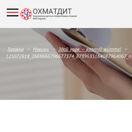
—
—
—
Головна
Новини
Здай кров — врятуй життя!
125072618_2669666796677374_8739635164087964067_n