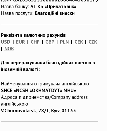
Назва банку:
АТ КБ «ПриватБанк»
Назва послуги:
Благодійні внески
Реквізити валютних рахунків
USD
|
EUR
|
CHF
|
GBP
|
PLN
|
CEK
|
CZK
|
NOK
Для перерахування благодійних внесків в
іноземній валюті:
Найменування отримувача англійською
SNCE «NCSH «OKHMATDYT» MHU»
Адреса підприємства/Company address
англійською
V.Chornovola st., 28/1, Kyiv, 01135