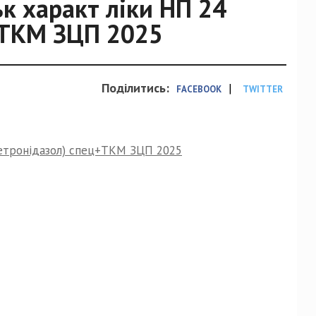
ьк характ ліки НП 24
+ТКМ ЗЦП 2025
Поділитись:
|
FACEBOOK
TWITTER
(метронідазол) спец+ТКМ ЗЦП 2025