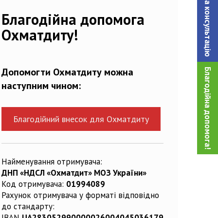
Записатися на консультацiю
Благодійна допомога
Охматдиту!
Допомогти Охматдиту можна
Благодійна допомога!
наступним чином:
Благодійний внесок для Охматдиту
Найменування отримувача:
ДНП «НДСЛ «Охматдит» МОЗ України»
Код отримувача:
01994089
Рахунок отримувача у форматі відповідно
до стандарту:
IBAN
UA283052990000026004045036179