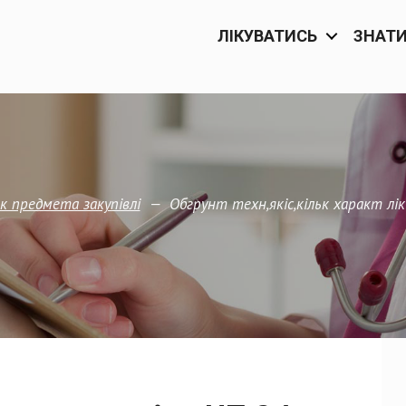
ЛІКУВАТИСЬ
ЗНАТ
—
Обгрунт техн,якіс,кільк характ л
 предмета закупівлi