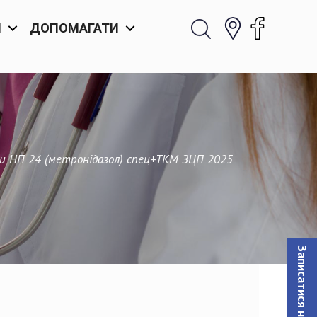
И
ДОПОМАГАТИ
іки НП 24 (метронідазол) спец+ТКМ ЗЦП 2025