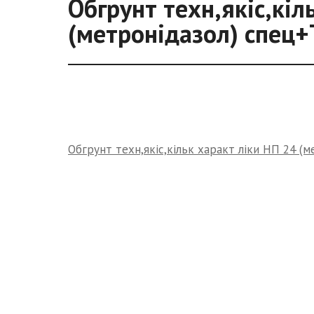
Обгрунт техн,якіс,кіл
(метронідазол) спец
Обгрунт техн,якіс,кільк характ ліки НП 24 