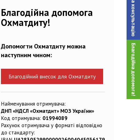
Записатися на консультацiю
Благодійна допомога
Охматдиту!
Допомогти Охматдиту можна
Благодійна допомога!
наступним чином:
Благодійний внесок для Охматдиту
Найменування отримувача:
ДНП «НДСЛ «Охматдит» МОЗ України»
Код отримувача:
01994089
Рахунок отримувача у форматі відповідно
до стандарту:
IBAN
UA283052990000026004045036179