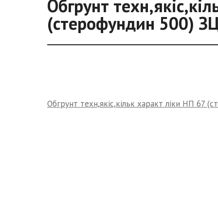
Обгрунт техн,якіс,кіл
(стерофундин 500) З
Обгрунт техн,якіс,кільк характ ліки НП 67 (