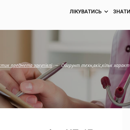
ЛІКУВАТИСЬ
ЗНАТ
—
Обгрунт техн,якіс,кільк харак
тик предмета закупівлi