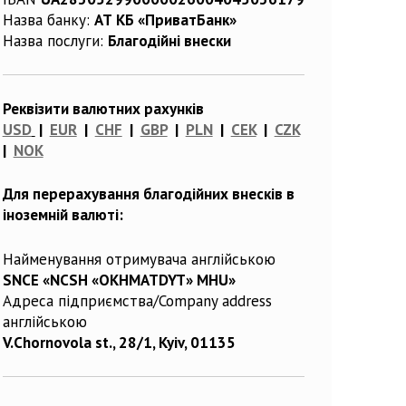
Назва банку:
АТ КБ «ПриватБанк»
Назва послуги:
Благодійні внески
Реквізити валютних рахунків
USD
|
EUR
|
CHF
|
GBP
|
PLN
|
CEK
|
CZK
|
NOK
Для перерахування благодійних внесків в
іноземній валюті:
Найменування отримувача англійською
SNCE «NCSH «OKHMATDYT» MHU»
Адреса підприємства/Company address
англійською
V.Chornovola st., 28/1, Kyiv, 01135