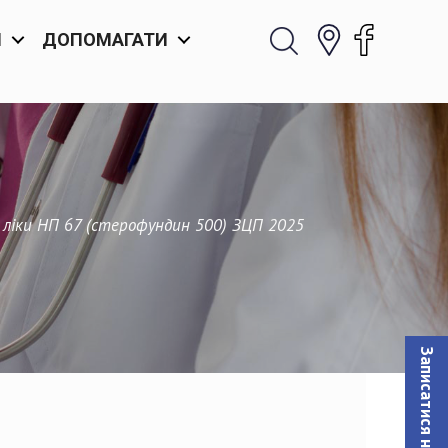
И
ДОПОМАГАТИ
т ліки НП 67 (стерофундин 500) ЗЦП 2025