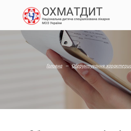
—
Головна
Обгрунтування характерис