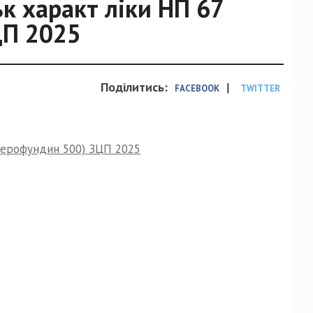
ьк характ ліки НП 67
ЦП 2025
Поділитись:
|
FACEBOOK
TWITTER
стерофундин 500) ЗЦП 2025