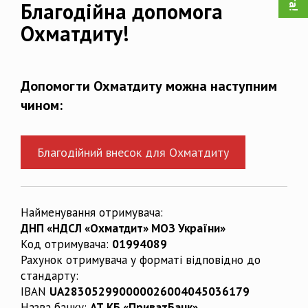
Благодійна допомога
Охматдиту!
Допомогти Охматдиту можна наступним
чином:
Благодійний внесок для Охматдиту
Найменування отримувача:
ДНП «НДСЛ «Охматдит» МОЗ України»
Код отримувача:
01994089
Рахунок отримувача у форматі відповідно до
стандарту:
IBAN
UA283052990000026004045036179
Назва банку:
АТ КБ «ПриватБанк»