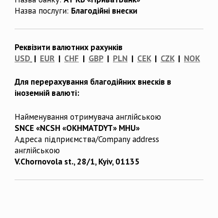
Назва послуги:
Благодійні внески
Реквізити валютних рахунків
USD
|
EUR
|
CHF
|
GBP
|
PLN
|
CEK
|
CZK
|
NOK
Для перерахування благодійних внесків в
іноземній валюті:
Найменування отримувача англійською
SNCE «NCSH «OKHMATDYT» MHU»
Адреса підприємства/Company address
англійською
V.Chornovola st., 28/1, Kyiv, 01135