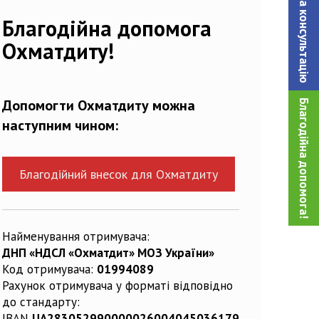
Записатися на консультацiю
Благодійна допомога
Охматдиту!
Допомогти Охматдиту можна
Благодійна допомога!
наступним чином:
Благодійний внесок для Охматдиту
Найменування отримувача:
ДНП «НДСЛ «Охматдит» МОЗ України»
Код отримувача:
01994089
Рахунок отримувача у форматі відповідно
до стандарту:
IBAN
UA283052990000026004045036179