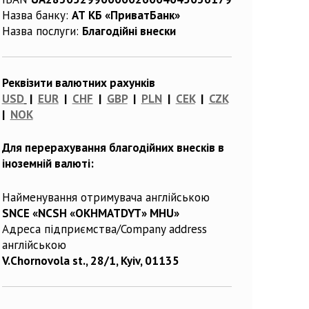
Назва банку:
АТ КБ «ПриватБанк»
Назва послуги:
Благодійні внески
Реквізити валютних рахунків
USD
|
EUR
|
CHF
|
GBP
|
PLN
|
CEK
|
CZK
|
NOK
Для перерахування благодійних внесків в
іноземній валюті:
Найменування отримувача англійською
SNCE «NCSH «OKHMATDYT» MHU»
Адреса підприємства/Company address
англійською
V.Chornovola st., 28/1, Kyiv, 01135