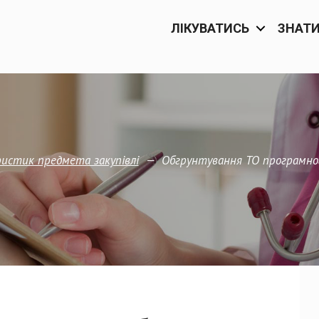
ЛІКУВАТИСЬ
ЗНАТ
—
Обгрунтування ТО програмног
истик предмета закупівлi