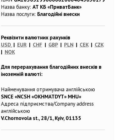
Назва банку:
АТ КБ «ПриватБанк»
Назва послуги:
Благодійні внески
Реквізити валютних рахунків
USD
|
EUR
|
CHF
|
GBP
|
PLN
|
CEK
|
CZK
|
NOK
Для перерахування благодійних внесків в
іноземній валюті:
Найменування отримувача англійською
SNCE «NCSH «OKHMATDYT» MHU»
Адреса підприємства/Company address
англійською
V.Chornovola st., 28/1, Kyiv, 01135