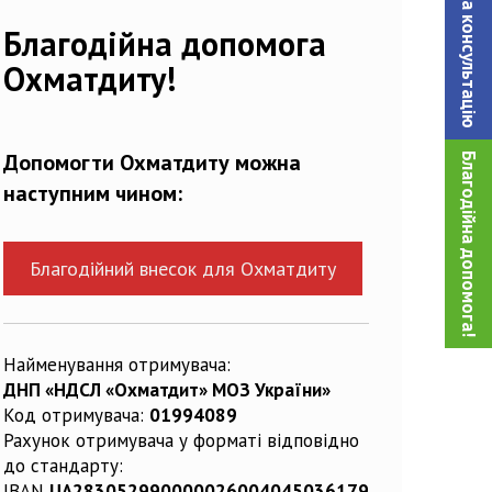
Записатися на консультацiю
Благодійна допомога
Охматдиту!
Допомогти Охматдиту можна
Благодійна допомога!
наступним чином:
Благодійний внесок для Охматдиту
Найменування отримувача:
ДНП «НДСЛ «Охматдит» МОЗ України»
Код отримувача:
01994089
Рахунок отримувача у форматі відповідно
до стандарту:
IBAN
UA283052990000026004045036179