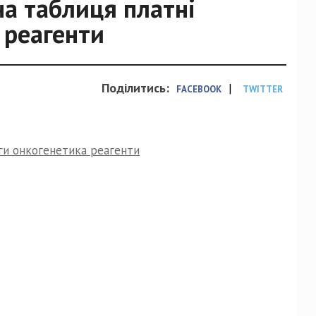
а таблиця платні
 реагенти
Поділитись:
|
FACEBOOK
TWITTER
ги онкогенетика реагенти