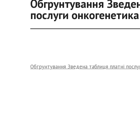
Обгрунтування Зведен
послуги онкогенетика
Обгрунтування Зведена таблиця платні послу