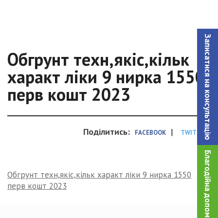
Записатися на консультацiю
Обгрунт техн,якіс,кільк
характ ліки 9 нирка 1550
перв кошт 2023
Поділитись:
|
FACEBOOK
TWITTER
Благодійна допомога!
Обгрунт техн,якіс,кільк характ ліки 9 нирка 1550
перв кошт 2023