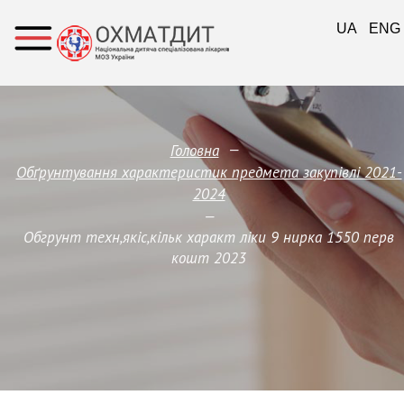
UA
ENG
—
Головна
Обґрунтування характеристик предмета закупівлi 2021-
2024
—
Обгрунт техн,якіс,кільк характ ліки 9 нирка 1550 перв
кошт 2023