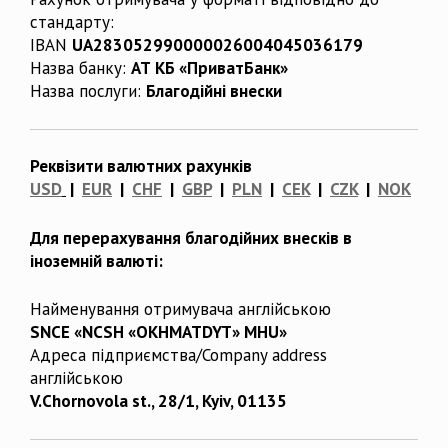
стандарту:
IBAN
UA283052990000026004045036179
Назва банку:
АТ КБ «ПриватБанк»
Назва послуги:
Благодійні внески
Реквізити валютних рахунків
USD
|
EUR
|
CHF
|
GBP
|
PLN
|
CEK
|
CZK
|
NOK
Для перерахування благодійних внесків в
іноземній валюті:
Найменування отримувача англійською
SNCE «NCSH «OKHMATDYT» MHU»
Адреса підприємства/Company address
англійською
V.Chornovola st., 28/1, Kyiv, 01135