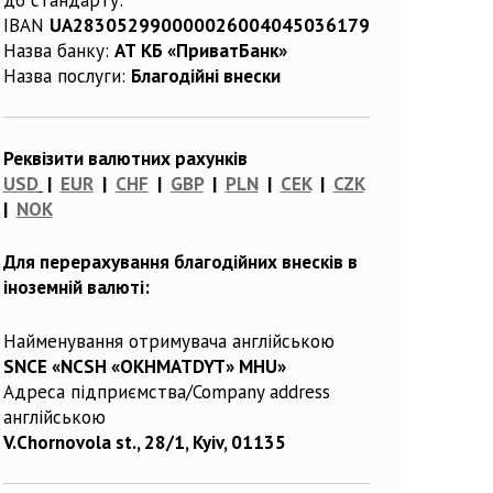
IBAN
UA283052990000026004045036179
Назва банку:
АТ КБ «ПриватБанк»
Назва послуги:
Благодійні внески
Реквізити валютних рахунків
USD
|
EUR
|
CHF
|
GBP
|
PLN
|
CEK
|
CZK
|
NOK
Для перерахування благодійних внесків в
іноземній валюті:
Найменування отримувача англійською
SNCE «NCSH «OKHMATDYT» MHU»
Адреса підприємства/Company address
англійською
V.Chornovola st., 28/1, Kyiv, 01135