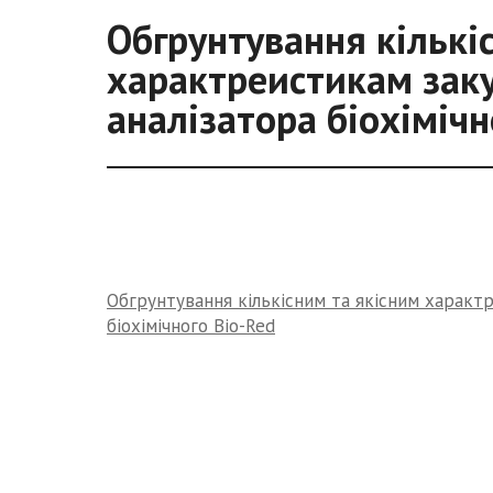
Обгрунтування кількі
характреистикам заку
аналізатора біохімічн
Обгрунтування кількісним та якісним характр
біохімічного Bio-Red