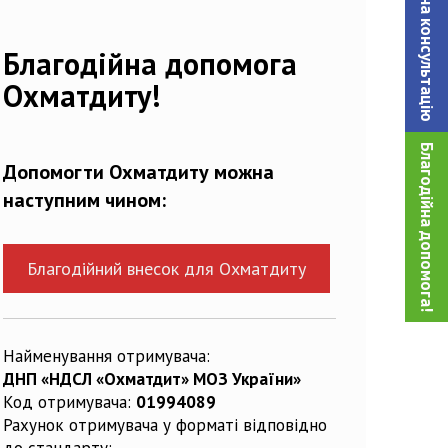
Записатися на консультацiю
Благодійна допомога
Охматдиту!
Благодійна допомога!
Допомогти Охматдиту можна
наступним чином:
Благодійний внесок для Охматдиту
Найменування отримувача:
ДНП «НДСЛ «Охматдит» МОЗ України»
Код отримувача:
01994089
Рахунок отримувача у форматі відповідно
до стандарту: