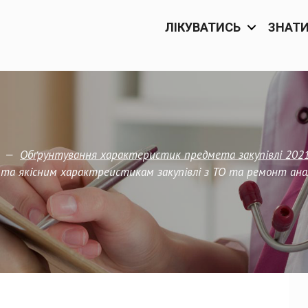
ЛІКУВАТИСЬ
ЗНАТ
—
Обґрунтування характеристик предмета закупівлi 202
та якісним характреистикам закупівлі з ТО та ремонт анал