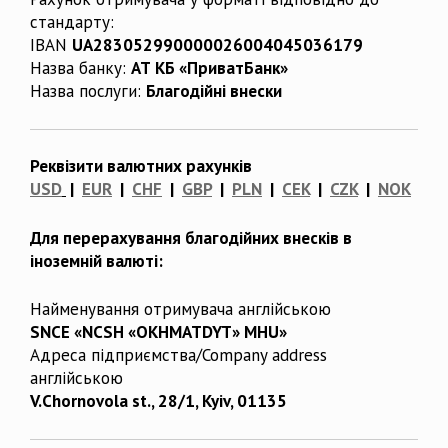
стандарту:
IBAN
UA283052990000026004045036179
Назва банку:
АТ КБ «ПриватБанк»
Назва послуги:
Благодійні внески
Реквізити валютних рахунків
USD
|
EUR
|
CHF
|
GBP
|
PLN
|
CEK
|
CZK
|
NOK
Для перерахування благодійних внесків в
іноземній валюті:
Найменування отримувача англійською
SNCE «NCSH «OKHMATDYT» MHU»
Адреса підприємства/Company address
англійською
V.Chornovola st., 28/1, Kyiv, 01135