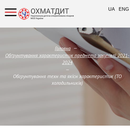
UA
ENG
—
Головна
Обґрунтування характеристик предмета закупівлi 2021-
2024
—
Обгрунтування техн та якісн характеристик (ТО
холодильників)