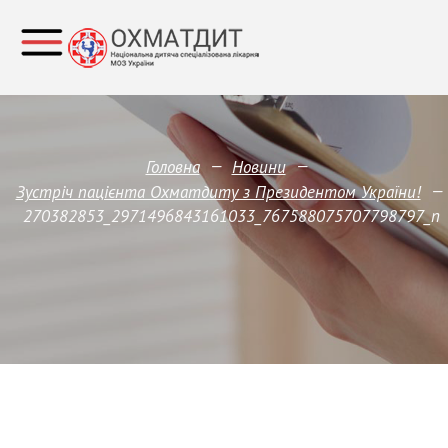
—
—
Головна
Новини
—
Зустріч пацієнта Охматдиту з Президентом України!
270382853_2971496843161033_767588075707798797_n