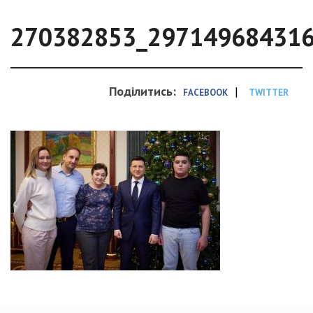
270382853_29714968431
Поділитись:
|
FACEBOOK
TWITTER