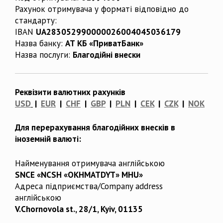
Рахунок отримувача у форматі відповідно до
стандарту:
IBAN
UA283052990000026004045036179
Назва банку:
АТ КБ «ПриватБанк»
Назва послуги:
Благодійні внески
Реквізити валютних рахунків
USD
|
EUR
|
CHF
|
GBP
|
PLN
|
CEK
|
CZK
|
NOK
Для перерахування благодійних внесків в
іноземній валюті:
Найменування отримувача англійською
SNCE «NCSH «OKHMATDYT» MHU»
Адреса підприємства/Company address
англійською
V.Chornovola st., 28/1, Kyiv, 01135