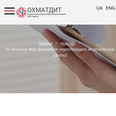
UA
ENG
—
—
Головна
Новини
На декілька днів Охматдит перетворився на резиденцію
Санти!