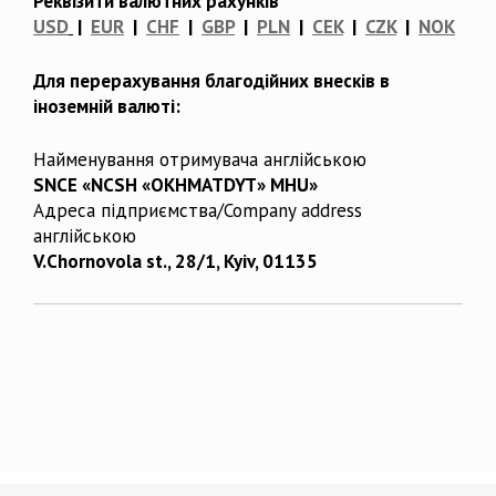
Реквізити валютних рахунків
USD
|
EUR
|
CHF
|
GBP
|
PLN
|
CEK
|
CZK
|
NOK
Для перерахування благодійних внесків в
іноземній валюті:
Найменування отримувача англійською
SNCE «NCSH «OKHMATDYT» MHU»
Адреса підприємства/Company address
англійською
V.Chornovola st., 28/1, Kyiv, 01135