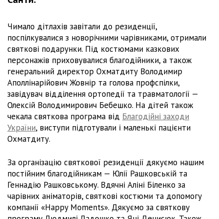
Чимало дітлахів завітали до резиденції,
поспілкувалися з новорічними чарівниками, отримали
святкові подарунки. Під костюмами казкових
персонажів приховувалися благодійники, а також
генеральний директор Охматдиту Володимир
Аполлінарійович Жовнір та голова профспілки,
завідувач відділення ортопедії та травматології —
Олексій Володимирович Бебешко. На дітей також
чекала святкова програма від
Благодійні заходи
України
, виступи підготували і маленькі пацієнти
Охматдиту.
За організацію святкової резиденції дякуємо нашим
постійним благодійникам — Юлії Рашковській та
Геннадію Рашковському. Вдячні Аліні Біленко за
чарівних аніматорів, святкові костюми та допомогу
компанії «Happy Moments». Дякуємо за святкову
програму Людмилі Ладошко та Яні Денисюк. Також