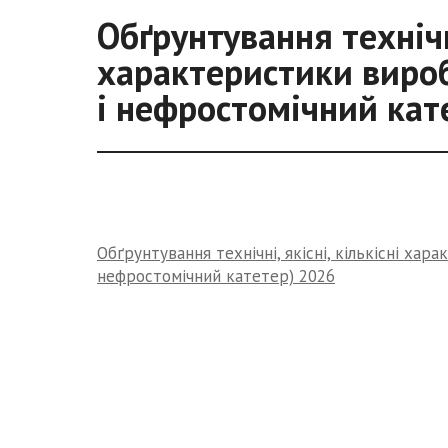
Обґрунтування технічні
характеристики вироб
і нефростомічний кат
Обґрунтування технічні, якісні, кількісні ха
нефростомічний катетер) 2026