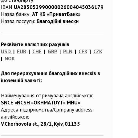
IBAN
UA283052990000026004045036179
Назва банку:
АТ КБ «ПриватБанк»
Назва послуги:
Благодійні внески
Реквізити валютних рахунків
USD
|
EUR
|
CHF
|
GBP
|
PLN
|
CEK
|
CZK
|
NOK
Для перерахування благодійних внесків в
іноземній валюті:
Найменування отримувача англійською
SNCE «NCSH «OKHMATDYT» MHU»
Адреса підприємства/Company address
англійською
V.Chornovola st., 28/1, Kyiv, 01135