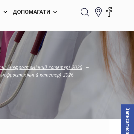
И
ДОПОМАГАТИ
—
енти і нефростомічний катетер) 2026
 і нефростомічний катетер) 2026