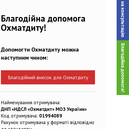
Записатися на консультацiю
Благодійна допомога
Охматдиту!
Благодійна допомога!
Допомогти Охматдиту можна
наступним чином:
Благодійний внесок для Охматдиту
Найменування отримувача:
ДНП «НДСЛ «Охматдит» МОЗ України»
Код отримувача:
01994089
Рахунок отримувача у форматі відповідно
до стандарту: