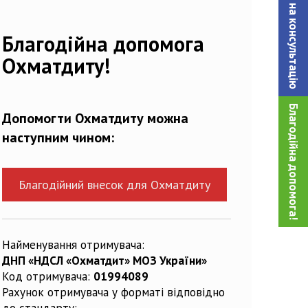
Записатися на консультацiю
Благодійна допомога
Охматдиту!
Благодійна допомога!
Допомогти Охматдиту можна
наступним чином:
Благодійний внесок для Охматдиту
Найменування отримувача:
ДНП «НДСЛ «Охматдит» МОЗ України»
Код отримувача:
01994089
Рахунок отримувача у форматі відповідно
до стандарту: