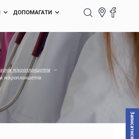
И
ДОПОМАГАТИ
—
ивачів мікропланшетів
ів мікропланшетів