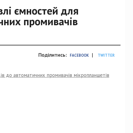
влі ємностей для
чних промивачів
Поділитись:
|
FACEBOOK
TWITTER
дів до автоматичних промивачів мікропланшетів