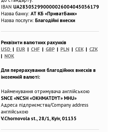
IBAN
UA283052990000026004045036179
Назва банку:
АТ КБ «ПриватБанк»
Назва послуги:
Благодійні внески
Реквізити валютних рахунків
USD
|
EUR
|
CHF
|
GBP
|
PLN
|
CEK
|
CZK
|
NOK
Для перерахування благодійних внесків в
іноземній валюті:
Найменування отримувача англійською
SNCE «NCSH «OKHMATDYT» MHU»
Адреса підприємства/Company address
англійською
V.Chornovola st., 28/1, Kyiv, 01135