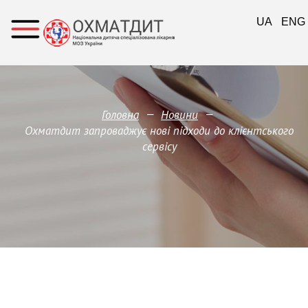
UA
ENG
—
—
Головна
Новини
Охматдит запроваджує нові підходи до клієнтського
сервісу