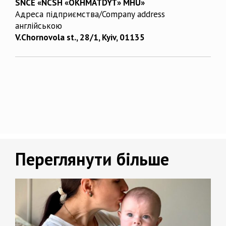
SNCE «NCSH «OKHMATDYT» MHU»
Адреса підприємства/Company address
англійською
V.Chornovola st., 28/1, Kyiv, 01135
Переглянути більше