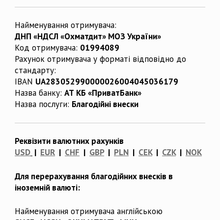
Найменування отримувача:
ДНП «НДСЛ «Охматдит» МОЗ України»
Код отримувача:
01994089
Рахунок отримувача у форматі відповідно до
стандарту:
IBAN
UA283052990000026004045036179
Назва банку:
АТ КБ «ПриватБанк»
Назва послуги:
Благодійні внески
Реквізити валютних рахунків
USD
|
EUR
|
CHF
|
GBP
|
PLN
|
CEK
|
CZK
|
NOK
Для перерахування благодійних внесків в
іноземній валюті:
Найменування отримувача англійською