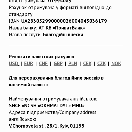
Код отримувача:
01994089
Рахунок отримувача у форматі відповідно до
стандарту:
IBAN
UA283052990000026004045036179
Назва банку:
АТ КБ «ПриватБанк»
Назва послуги:
Благодійні внески
Реквізити валютних рахунків
USD
|
EUR
|
CHF
|
GBP
|
PLN
|
CEK
|
CZK
|
NOK
Для перерахування благодійних внесків в
іноземній валюті:
Найменування отримувача англійською
SNCE «NCSH «OKHMATDYT» MHU»
Адреса підприємства/Company address
англійською
V.Chornovola st., 28/1, Kyiv, 01135