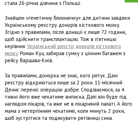
стала 26-річна дівчина з Польщі.
Знайшли «генетичну близнючку» для дитини завдяки
Українському реєстру донорів кісткового мозку.
Згідно з правилами, після донації є лише 72 години,
щоб здійснити трансплантацію. Тож в п’ятницю
керівник
Український реєстр донорів кісткового
мозку
Роман Куц забирав сумку з цінним багажем з
рейсу Варшава-Київ.
За правилами, донорка не знає, кого рятує. Дані
реєстру відкриються лише за 2 роки. 11-місячний
Денис переніс операцію добре. Сподіваємося, за 4
тижні його вже чекатиме виписка. Далі він буде під
наглядом лікарів, та вже не в лікарняній палаті. А його
мама з нетерпінням чекатиме, коли минуть 2 роки,
щоб зустрітися та подякувати рятівниці сина.