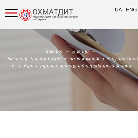
UA
ENG
—
—
Головна
Новини
Олександр Лисиця разом зі своєю командою готуються до
6-ї в Україні трансплантації від неродинного донора