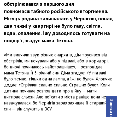
обстрілювався з першого дня
повномасштабного російського вторгнення.
Місяць родина залишалась у Чернігові, понад
два тижні у квартирі не було газу, світла,
води, опалення. Їжу доводилось готувати на
подвір’ї, згадує мама Тетяна.
«Ми вивчили звук різних снарядів, дім трусився від
обстрілів, ми ночували або у підвалі, або в коридорі,
бо вночі починалось найстрашніше»,— розповідає
мама Тетяна. Її 5-річний син Діма згадує: «У підвалі
було темно, тільки одна лампа, а їжі не було». Хлопчик
додає: «Стріляли сильно-сильно. Страшно було». Коли
дитина починає розповідати про війну — мати
витирає сльози. Але поїхати з міста раніше вона не
наважувалася, бо Чернігів зараз захищає її старший
син — він служить в ЗСУ.