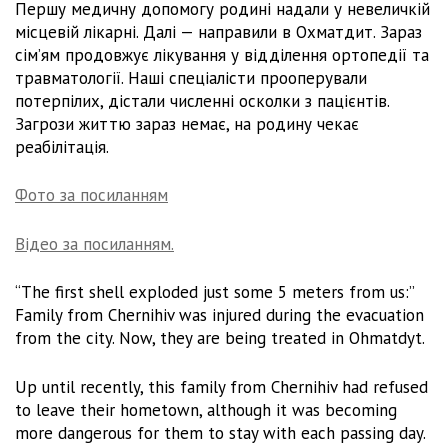
Першу медичну допомогу родині надали у невеличкій
місцевій лікарні. Далі — направили в Охматдит. Зараз
сім’ям продовжує лікування у відділення ортопедії та
травматології. Наші спеціалісти прооперували
потерпілих, дістали численні осколки з пацієнтів.
Загрози життю зараз немає, на родину чекає
реабілітація.
Фото за посиланням
Відео за посиланням.
“The first shell exploded just some 5 meters from us:”
Family from Chernihiv was injured during the evacuation
from the city. Now, they are being treated in Ohmatdyt.
Up until recently, this family from Chernihiv had refused
to leave their hometown, although it was becoming
more dangerous for them to stay with each passing day.