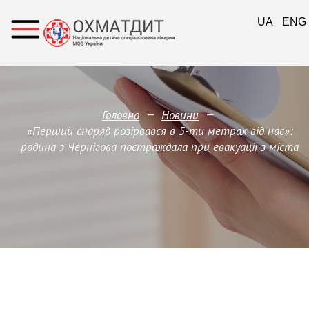
UA
ENG
—
—
Головна
Новини
«Перший снаряд розірвався в 5-ти метрах від нас»:
родина з Чернігова постраждала при евакуації з міста