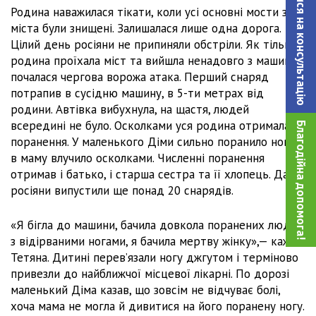
Записатися на консультацiю
Родина наважилася тікати, коли усі основні мости з
міста були знищені. Залишалася лише одна дорога.
Цілий день росіяни не припиняли обстріли. Як тільки
родина проїхала міст та вийшла ненадовго з машини,
почалася чергова ворожа атака. Перший снаряд
потрапив в сусідню машину, в 5-ти метрах від
родини. Автівка вибухнула, на щастя, людей
всередині не було. Осколками уся родина отримала
Благодійна допомога!
поранення. У маленького Діми сильно поранило ногу,
в маму влучило осколками. Численні поранення
отримав і батько, і старша сестра та її хлопець. Далі
росіяни випустили ще понад 20 снарядів.
«Я бігла до машини, бачила довкола поранених людей,
з відірваними ногами, я бачила мертву жінку»,— каже
Тетяна. Дитині перев’язали ногу джгутом і терміново
привезли до найближчої місцевої лікарні. По дорозі
маленький Діма казав, що зовсім не відчуває болі,
хоча мама не могла й дивитися на його поранену ногу.