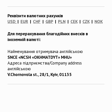
Реквізити валютних рахунків
USD
|
EUR
|
CHF
|
GBP
|
PLN
|
CEK
|
CZK
|
NOK
Для перерахування благодійних внесків в
іноземній валюті:
Найменування отримувача англійською
SNCE «NCSH «OKHMATDYT» MHU»
Адреса підприємства/Company address
англійською
V.Chornovola st., 28/1, Kyiv, 01135