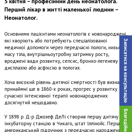
5 квітня – професійний день неонатолога.
Перший лікар в житті маленької людини –
Неонатолог.
Основними пацієнтами неонатологів є новонароджені,
які хворіють або потребують спеціалізованої
Записатися на консультацiю
медичної допомоги через передчасні пологи, низьку
масу тіла, внутрішньоутробну затримку росту,
вроджені вади розвитку, сепсис, бронхо-легеневу
дисплазію або асфіксію в пологах.
Хоча високий рівень дитячої смертності був визнаний
принаймні ще в 1860-х роках, прогрес у розвитку
сучасної інтенсивної терапії новонароджених
досягнутий нещодавно.
У 1898 р. Д-р Джозеф ДеЛі створив першу дитячу
інкубаторну станцію в Чикаго, штат Іллінойс. Перший
американський підручник з передчасно народжених