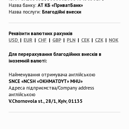
Назва банку:
АТ КБ «ПриватБанк»
Назва послуги:
Благодійні внески
Реквізити валютних рахунків
USD
|
EUR
|
CHF
|
GBP
|
PLN
|
CEK
|
CZK
|
NOK
Для перерахування благодійних внесків в
іноземній валюті:
Найменування отримувача англійською
SNCE «NCSH «OKHMATDYT» MHU»
Адреса підприємства/Company address
англійською
V.Chornovola st., 28/1, Kyiv, 01135