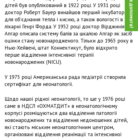
Благодійна допомога!
дітей був опублікований в 1922 році. У 1931 році
доктор Роберт Бауер винайшов перший інкубатор
для об’єднання тепла і кисню, а також вологості в
лікарні Генрі Форда. У 1952 році доктор Вірджинія
Апгар описала систему балів за шкалою Апгар як засіб
оцінки стану новонародженого. Тільки до 1965 року в
Нью-Хейвені, штат Коннектикут, було відкрито
перше відділення інтенсивної терапії
новонароджених (NICU).
У 1975 році Американська рада педіатрії створила
сертифікат для неонатології.
Щодо нашої рідної неонатології, то ще у 1976 році
саме в НДСЛ «ОХМАТДИТ» в неонатологічному
корпусі розміщуються два відділення патології
новонароджених та відділення недоношених дітей,
які стають міським неонатологічним центром,
організовані відділення реанімації та інтенсивної