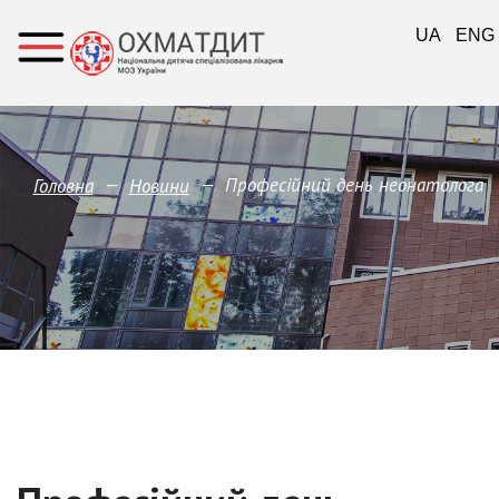
UA
ENG
—
—
Професійний день неонатолога
Головна
Новини