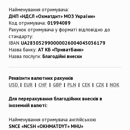
Найменування отримувача:
ДНП «НДСЛ «Охматдит» МОЗ України»
Код отримувача:
01994089
Рахунок отримувача у форматі відповідно до
стандарту:
IBAN
UA283052990000026004045036179
Назва банку:
АТ КБ «ПриватБанк»
Назва послуги:
Благодійні внески
Реквізити валютних рахунків
USD
|
EUR
|
CHF
|
GBP
|
PLN
|
CEK
|
CZK
|
NOK
Для перерахування благодійних внесків в
іноземній валюті:
Найменування отримувача англійською
SNCE «NCSH «OKHMATDYT» MHU»