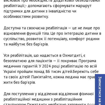
висновок про необхідність додаткової безкоштовної
реабілітації;- допомагають сформувати маршрут
підтримки для дитини з інвалідністю чи
особливостями розвитку.
Доступна та своєчасна реабілітація — це не лише про
відновлення функцій тіла. Це про інтеграцію дитини в
суспільство, розвиток її потенціалу, комфорт родини
та майбутнє без бар’єрів.
Уся реабілітація, що надається в Охматдиті, є
безоплатною для пацієнтів — її покриває Програма
медичних гарантій. У 2024 році реабілітацію по всій
Україні пройшли понад 86 тисяч дітей.Бережіть себе
та своїх дітей! Памʼятайте, кожна людина має право
Записатися на консультацiю
жити без барʼєрів.
Для поступлення у відділення відділення фізичної та
реабілітаційної медицини з реабілітаційним
стаціонаром Охматдиту необхідно заповнити
форму.