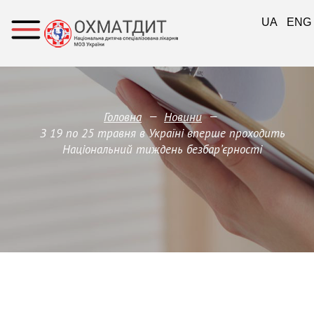
UA
ENG
—
—
Головна
Новини
З 19 по 25 травня в Україні вперше проходить
Національний тиждень безбарʼєрності