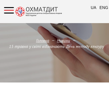
UA
ENG
—
—
Головна
Новини
15 травня у світі відзначають День методу кенгуру