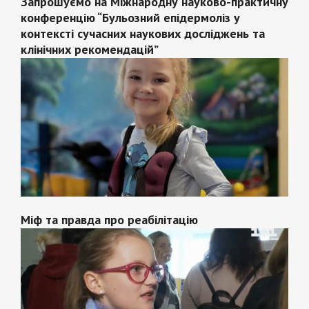
Запрошуємо на Міжнародну науково-практичну
конференцію “Бульозний епідермоліз у
контексті сучасних наукових досліджень та
клінічних рекомендацій”
Міф та правда про реабілітацію