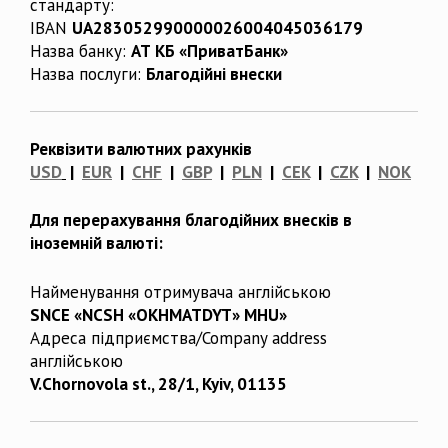
стандарту:
IBAN
UA283052990000026004045036179
Назва банку:
АТ КБ «ПриватБанк»
Назва послуги:
Благодійні внески
Реквізити валютних рахунків
USD
|
EUR
|
CHF
|
GBP
|
PLN
|
CEK
|
CZK
|
NOK
Для перерахування благодійних внесків в
іноземній валюті:
Найменування отримувача англійською
SNCE «NCSH «OKHMATDYT» MHU»
Адреса підприємства/Company address
англійською
V.Chornovola st., 28/1, Kyiv, 01135