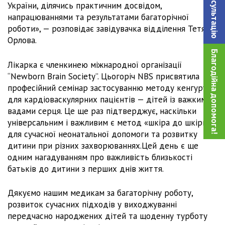
України, ділячись практичним досвідом,
напрацюваннями та результатами багаторічної
роботи», — розповідає завідувачка відділення Тетяна
Орлова.
Благодійна допомога!
Лікарка є членкинею міжнародної організації
“Newborn Brain Society”. Цьогоріч NBS присвятила
професійний семінар застосуванню методу кенгуру
для кардіоваскулярних пацієнтів — дітей із важкими
вадами серця. Це ще раз підтверджує, наскільки
універсальним і важливим є метод «шкіра до шкіри»
для сучасної неонатальної допомоги та розвитку
дитини при різних захворюваннях.Цей день є ще
одним нагадуванням про важливість близькості
батьків до дитини з перших днів життя.
Дякуємо нашим медикам за багаторічну роботу,
розвиток сучасних підходів у виходжуванні
передчасно народжених дітей та щоденну турботу