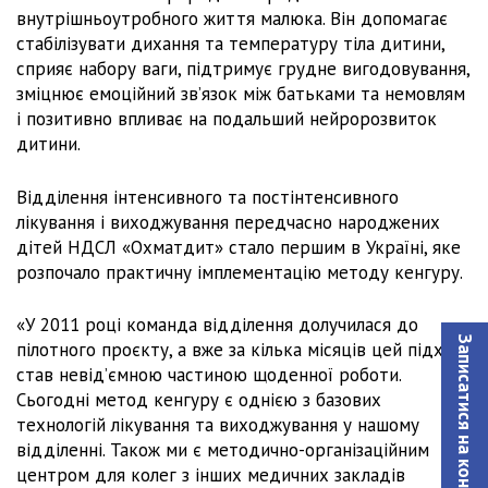
внутрішньоутробного життя малюка. Він допомагає
стабілізувати дихання та температуру тіла дитини,
сприяє набору ваги, підтримує грудне вигодовування,
зміцнює емоційний зв’язок між батьками та немовлям
і позитивно впливає на подальший нейророзвиток
дитини.
Відділення інтенсивного та постінтенсивного
лікування і виходжування передчасно народжених
дітей НДСЛ «Охматдит» стало першим в Україні, яке
розпочало практичну імплементацію методу кенгуру.
«У 2011 році команда відділення долучилася до
Записатися на консультацiю
пілотного проєкту, а вже за кілька місяців цей підхід
став невід’ємною частиною щоденної роботи.
Сьогодні метод кенгуру є однією з базових
технологій лікування та виходжування у нашому
відділенні. Також ми є методично-організаційним
центром для колег з інших медичних закладів